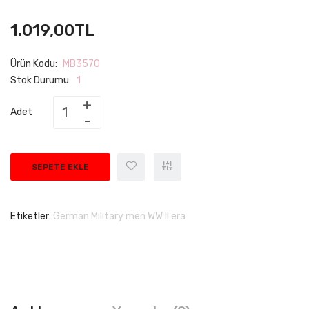
1.019,00TL
Ürün Kodu:
MB3570
Stok Durumu:
1
Adet
SEPETE EKLE
Etiketler:
German Military men WW II era