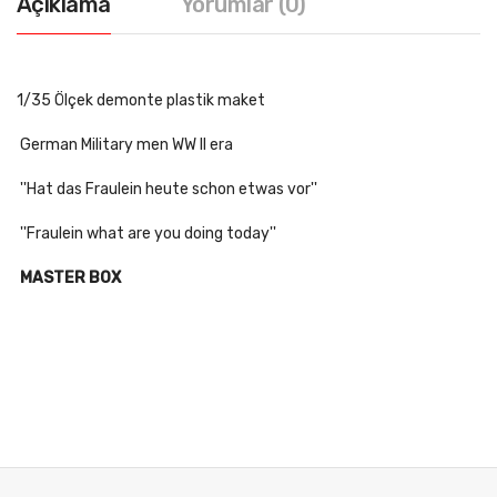
Açıklama
Yorumlar (0)
1/35 Ölçek demonte plastik maket
German Military men WW II era
''Hat das Fraulein heute schon etwas vor''
''Fraulein what are you doing today''
MASTER BOX