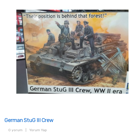
German StuG III Crew
0 yorum
|
Yorum Yap