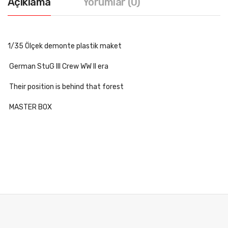
Açıklama
Yorumlar (0)
1/35 Ölçek demonte plastik maket
German StuG III Crew WW II era
Their position is behind that forest
MASTER BOX