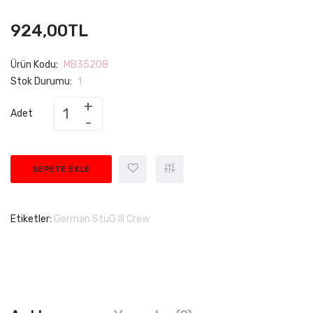
924,00TL
Ürün Kodu:
MB35208
Stok Durumu:
1
Adet
SEPETE EKLE
Etiketler:
German StuG III Crew