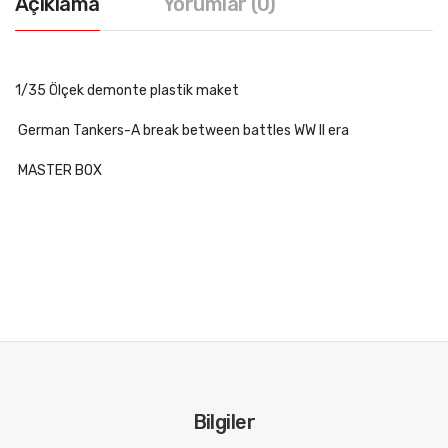
Açıklama
Yorumlar (0)
1/35 Ölçek demonte plastik maket
German Tankers-A break between battles WW II era
MASTER BOX
Bilgiler