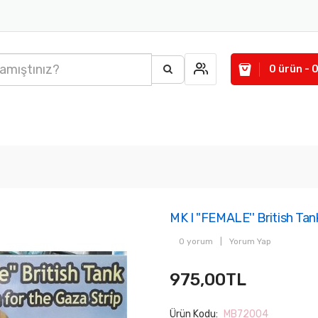
0 ürün - 
MK I ''FEMALE'' British Tan
0 yorum
|
Yorum Yap
975,00TL
Ürün Kodu:
MB72004