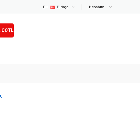
Dil
Türkçe
Hesabım
0,00TL
k