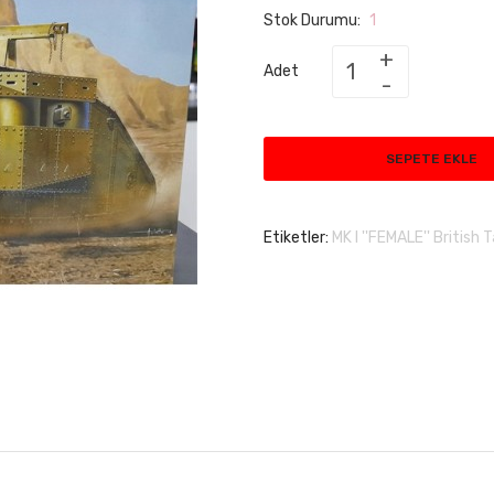
Stok Durumu:
1
Adet
SEPETE EKLE
Etiketler:
MK I ''FEMALE'' British 