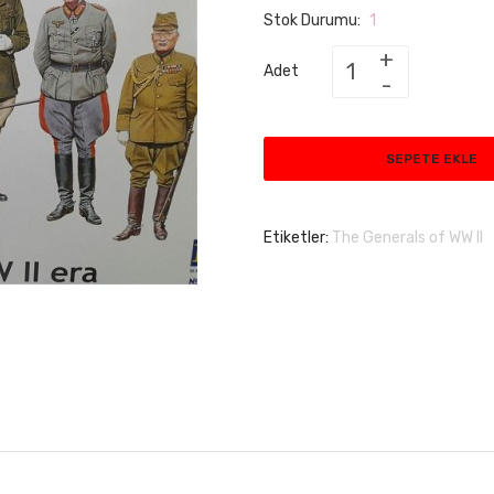
Stok Durumu:
1
Adet
SEPETE EKLE
Etiketler:
The Generals of WW II