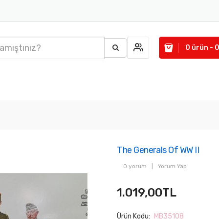
0 ürün - 
The Generals Of WW II
0 yorum
|
Yorum Yap
1.019,00TL
Ürün Kodu:
MB35108