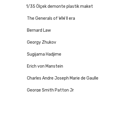
1/35 Ölçek demonte plastik maket
The Generals of WW II era
Bernard Law
Georgy Zhukov
Sugijama Hadjime
Erich von Manstein
Charles Andre Joseph Marie de Gaulle
George Smith Patton Jr
MASTER BOX