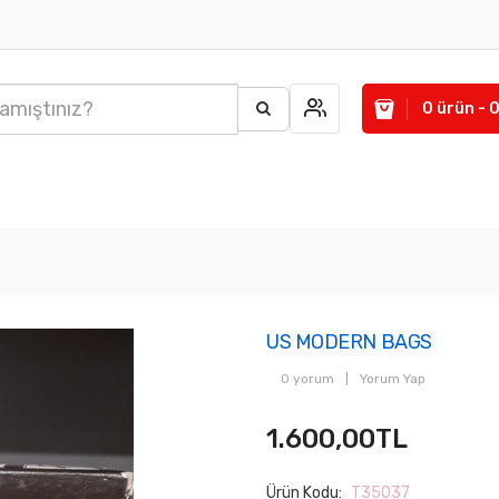
0 ürün - 
US MODERN BAGS
0 yorum
|
Yorum Yap
1.600,00TL
Ürün Kodu:
T35037