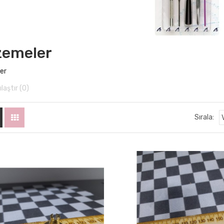
zemeler
er
laştır (0)
Sırala: