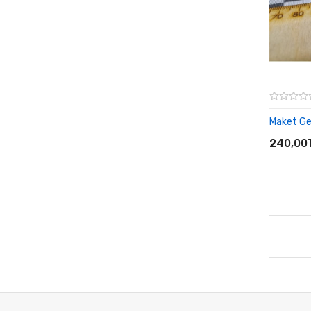
Maket Ge
SEPET
240,00