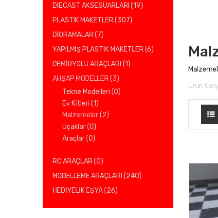
DİECAST AKSESUARLARI (19)
PLASTIK MAKETLER (307)
DİORAMALAR (7)
Mal
YAPILMIŞ PLASTİK MAKETLER (6)
DEMİRYOLU ARAÇLARI (1)
Malzemel
AHŞAP MODELLER (3)
Ürün Karşı
Tekne Modelleri (0)
Ev Kitleri (1)
Malzemeler (2)
Uçaklar (0)
Araçlar (0)
RC ARAÇLAR (0)
MODELLEME ARAÇLARI (240)
HEDİYELİK EŞYA (26)