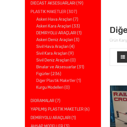
DİECAST AKSESUARLARI (19)
PLASTIK MAKETLER (307)
Askeri Hava Araçları (7)
Askeri Kara Araçlari (33)
Diğe
DEMİRYOLU ARAÇLARI (1)
Askeri Deniz Araçları (3)
Ürün Karşı
Sivil Hava Araçları (4)
Sivil Kara Araçları (9)
Sivil Deniz Araçları (0)
Binalar ve Aksesuarlar (31)
Figürler (236)
Diğer Plastik Maketler (1)
Kurgu Modelleri (0)
DİORAMALAR (7)
YAPILMIŞ PLASTİK MAKETLER (6)
DEMİRYOLU ARAÇLARI (1)
AHŞAP MODELLER (3)