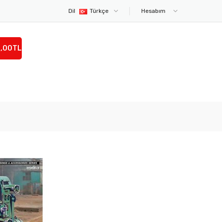
Dil
Türkçe
Hesabım
0,00TL