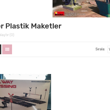
r Plastik Maketler
laştır (0)
Sırala: