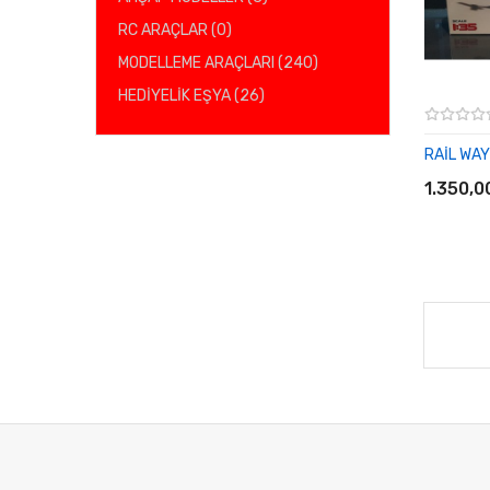
RC ARAÇLAR (0)
MODELLEME ARAÇLARI (240)
HEDİYELİK EŞYA (26)
RAİL WA
SEPET
1.350,0