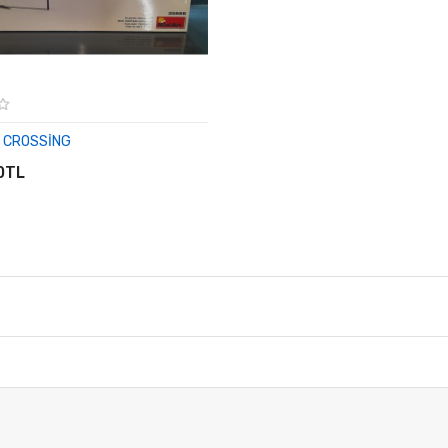
Y CROSSİNG
E EKLE
0TL