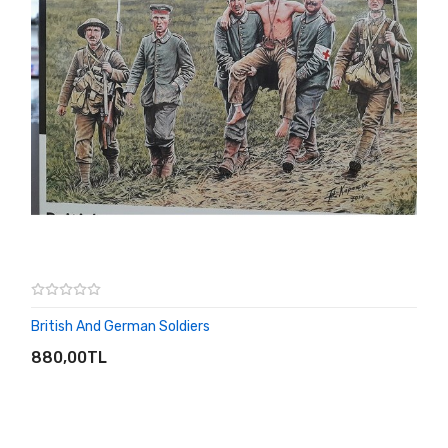
British And German Soldiers
SEPETE EKLE
880,00TL