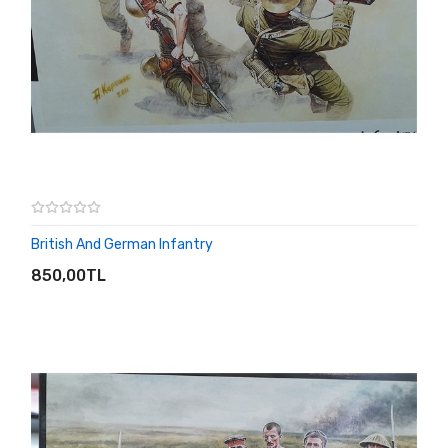
British And German Infantry
SEPETE EKLE
850,00TL